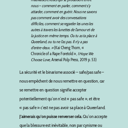
nous – comment en parler, comment s’y
attarder, comment en guérir. Nous ne savons
pas comment avoir des conversations
difficiles, comment se regarder les unes les
autres à travers les lunettes de l’amour et de
la justice en même temps. Ou tu as ta place à
Queerland, ou tu ne l’as pas. Il n’y a pas
d’entre-deux. »
(Kai Cheng Thom, «
Chronicle of a Rape Foretold »,
I Hope We
Choose Love,
Arsenal Pulp Press, 2019 p. 53)
La sécurité et le binarisme associé – safe/pas safe –
nous empêchent de nous remettre en question, car
se remettre en question signifie accepter
potentiellement qu’on n’est « pas safe », et être
« pas safe » c’est ne pas avoir sa place à Queerland.
J’aimerais qu’on puisse renverser cela.
Qu’on accepte
que la blessure est inévitable, non par cynisme ou