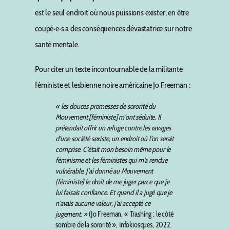
est le seul endroit où nous puissions exister, en être
coupé·e·s a des conséquences dévastatrice sur notre
santé mentale.
Pour citer un texte incontournable de la militante
féministe et lesbienne noire américaine Jo Freeman :
« les douces promesses de sororité du
Mouvement [féministe] m’ont séduite. Il
prétendait offrir un refuge contre les ravages
d’une société sexiste, un endroit où l’on serait
comprise. C’était mon besoin même pour le
féminisme et les féministes qui m’a rendue
vulnérable. J’ai donné au Mouvement
[féministe] le droit de me juger parce que je
lui faisais confiance. Et quand il a jugé que je
n’avais aucune valeur, j’ai accepté ce
jugement. »
(Jo Freeman, « Trashing : le côté
sombre de la sororité », Infokiosques, 2022.