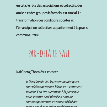
en cela, le rôle des associations
et
collectifs,
des
ami·e·s et des
groupes informels, est crucial.
La
transformation des conditions sociales et
l’émancipation collectives appartiennent à la praxis
communautaire.
PAR-DELÀ LE SAFE
Kai Cheng Thom écrit encore :
« Dans la vraie vie, les communautés queer
sont pleines de rêvaires blessé·e·s – comment
pourrait-il en être autrement ? Et parce que
nous sommes ainsi blessé·e·s, nous ne
sommes pas préparé·e·s pour la réalité des
mauvaises choses qui se produisent entre