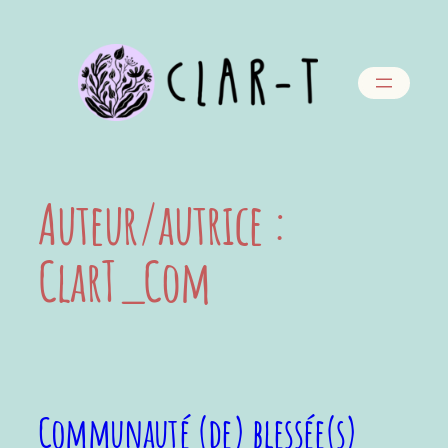
Aller
au
contenu
Auteur/autrice :
ClarT_Com
Communauté (de) blessée(s)