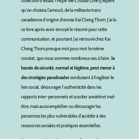
collection d’essais
I Hope We Choose Love
(J’espère
qu’on choisira l’amour), de la militante trans
canadienne d’origine chinoise Kai Cheng Thom. J’ai lu
ce livre après avoir envoyé le résumé pour cette
communication, et pourtant j’ai retrouvé chez Kai
Cheng Thom presque mot pour mot le même
constat, que nous sommes nombreux·ses à faire :
le
besoin de sécurité, normal et légitime, peut mener à
des stratégies paradoxales
conduisant à fragiliser le
lien social, décourager l’authenticité dans les
rapports inter-personnels et susciter anxiété et mal-
être, mais aussi empêcher ou décourager les
personnes les plus vulnérables d’accéder à des
ressources sociales et pratiques essentielles.