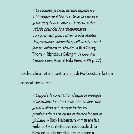
« La sécurité, je crois, est une expérience
intrinsèquement liée à la classe, la race et le
genre et qui court souvent le risque d’être
utilisée pour des fins réactionnaires –
ironiquement, pour restreindre les libertés
des personnes vulnérables, celles qui ne sont
jamais vraiment en sécurité. »
(Kai Cheng
Thom, « Righteous Calling »,
I Hope We
Choose Love,
Arsenal Pulp Press, 2019 p. 22)
Le chercheur et militant trans Jack Halberstam fait un
constat similaire :
« L’appel à la constitution d’espaces protégés
et rassurants fonctionne de concert avec une
gentrification qui masque toutes les
problématiques de classe et de race locales et
globales. »
(Jack Halberstam, « « tu me fais
violence ! » La rhétorique néolibérale de la
blessure, du danger et du traumatisme »,