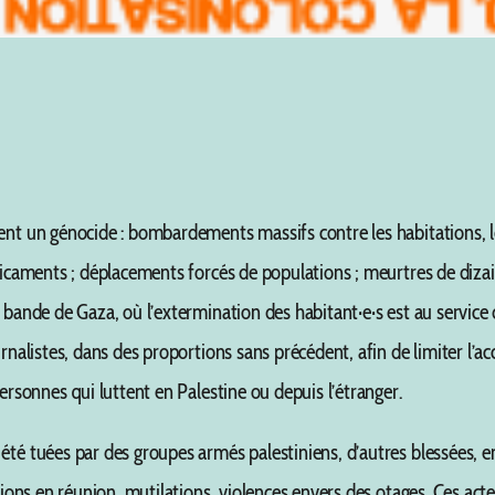
ent un génocide : bombardements massifs contre les habitations, les
dicaments ; déplacements forcés de populations ; meurtres de dizaine
a bande de Gaza, où l’extermination des habitant·e·s est au service
urnalistes, dans des proportions sans précédent, afin de limiter l’a
ersonnes qui luttent en Palestine ou depuis l’étranger.
 été tuées par des groupes armés palestiniens, d’autres blessées, 
ssions en réunion, mutilations, violences envers des otages. Ces act