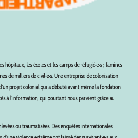
 hôpitaux, les écoles et les camps de réfugié·e·s ; famines
s de milliers de civil·e·s. Une entreprise de colonisation
 d’un projet colonial qui a débuté avant même la fondation
ccès à l’information, qui pourtant nous parvient grâce au
enlevées ou traumatisées. Des enquêtes internationales
es d’une violence extrême ont laissé des survivant·e·s aux